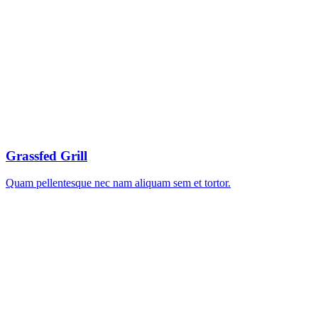
Grassfed Grill
Quam pellentesque nec nam aliquam sem et tortor.