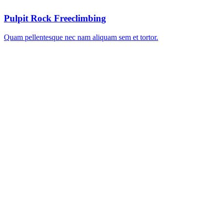
Pulpit Rock Freeclimbing
Quam pellentesque nec nam aliquam sem et tortor.