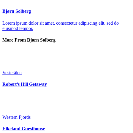
Bjørn Solberg
Lorem ipsum dolor sit amet, consectetur adipiscing elit, sed do
eiusmod tempor.
More From Bjørn Solberg
Vesterålen
Robert’s Hill Getaway
Western Fjords
Eikeland Guesthouse