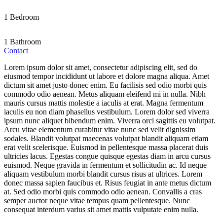
1 Bedroom
1 Bathroom
Contact
Lorem ipsum dolor sit amet, consectetur adipiscing elit, sed do
eiusmod tempor incididunt ut labore et dolore magna aliqua. Amet
dictum sit amet justo donec enim. Eu facilisis sed odio morbi quis
commodo odio aenean. Metus aliquam eleifend mi in nulla. Nibh
mauris cursus mattis molestie a iaculis at erat. Magna fermentum
iaculis eu non diam phasellus vestibulum. Lorem dolor sed viverra
ipsum nunc aliquet bibendum enim. Viverra orci sagittis eu volutpat.
Arcu vitae elementum curabitur vitae nunc sed velit dignissim
sodales. Blandit volutpat maecenas volutpat blandit aliquam etiam
erat velit scelerisque. Euismod in pellentesque massa placerat duis
ultricies lacus. Egestas congue quisque egestas diam in arcu cursus
euismod. Neque gravida in fermentum et sollicitudin ac. Id neque
aliquam vestibulum morbi blandit cursus risus at ultrices. Lorem
donec massa sapien faucibus et. Risus feugiat in ante metus dictum
at. Sed odio morbi quis commodo odio aenean. Convallis a cras
semper auctor neque vitae tempus quam pellentesque. Nunc
consequat interdum varius sit amet mattis vulputate enim nulla.